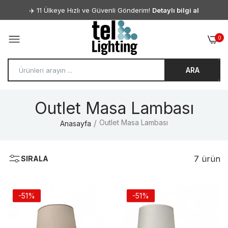
✈️ 11 Ülkeye Hızlı ve Güvenli Gönderim!
Detaylı bilgi al
0
ARA
Outlet Masa Lambası
Masa Lambası Tek Stok
Outlet Masa Lambası
Anasayfa
1,208.90TL
2,418.90TL
7 ürün
SIRALA
Masa Lambası Tek Stok
1,208.90TL
2,418.90TL
-51%
-51%
Masa Lambası Tek Stok