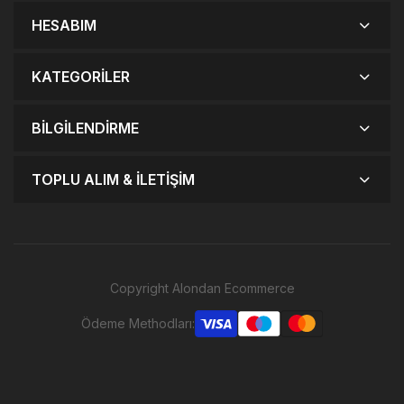
AYDINLATMA
HESABIM
ARMATÜRÜ
KATEGORILER
BILGILENDIRME
TOPLU ALIM & İLETIŞIM
Copyright Alondan Ecommerce
Ödeme Methodları: